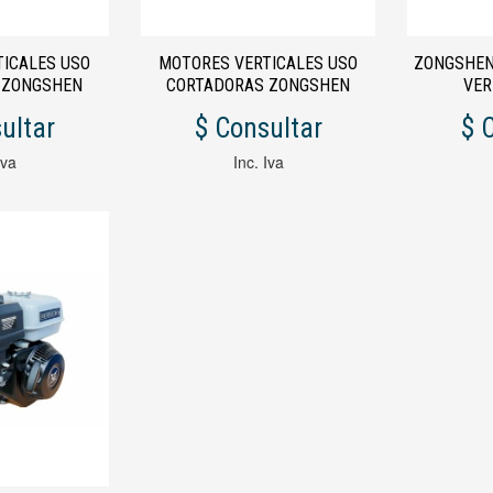
TICALES USO
MOTORES VERTICALES USO
ZONGSHEN
 ZONGSHEN
CORTADORAS ZONGSHEN
VER
TO OLEO MAC
XP200 EJE LARGO MTD 6,5 HP
ultar
$ Consultar
$ 
HP
Iva
Inc. Iva