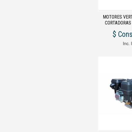
MOTORES VER
CORTADORAS
XP200 EJE COR
$ Cons
6,5 
Inc. 