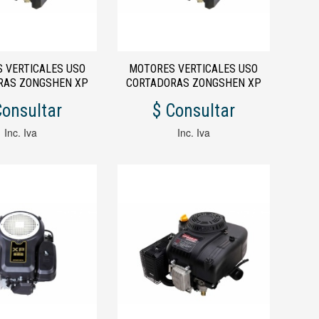
 VERTICALES USO
MOTORES VERTICALES USO
RAS ZONGSHEN XP
CORTADORAS ZONGSHEN XP
JE CORTO OLEO MAC
140 CC. EJE LARGO MTD 4,25
Consultar
$ Consultar
4,25 HP
HP
Inc. Iva
Inc. Iva