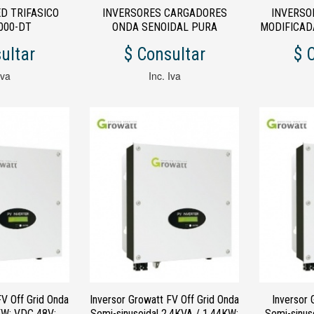
D TRIFASICO
INVERSORES CARGADORES
INVERSO
W6000-DT
ONDA SENOIDAL PURA
MODIFICADA
INVERSOR SP 24VCC 220VCA
ultar
$ Consultar
$ 
2000W
Iva
Inc. Iva
FV Off Grid Onda
Inversor Growatt FV Off Grid Onda
Inversor 
KW; VDC 48V;
Semi-sinusoidal 2.4KVA / 1.44KW;
Semi-sinus