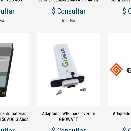
0A; AC Charge
VDC 24V; PWM 50A; AC
VDC 12
ultar
$ Consultar
$ 
Iva
Inc. Iva
ga de baterías
Adaptador WIFI para inversor
Adaptador
150VDC 3 Años
GROWATT
tía
ultar
$ Consultar
$ 