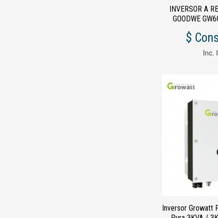
INVERSOR A RE
GOODWE G
$ Cons
Inc. 
Inversor Growatt 
Pura 3KVA / 3