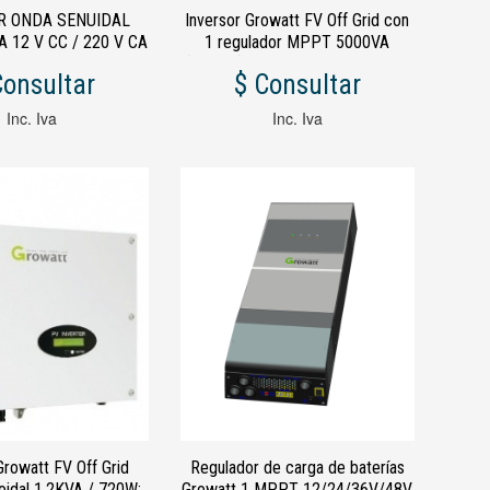
R ONDA SENUIDAL
Inversor Growatt FV Off Grid con
 12 V CC / 220 V CA
1 regulador MPPT 5000VA
2000 W
(5000W) 2 Años No paralelizable
Consultar
$ Consultar
Inc. Iva
Inc. Iva
Growatt FV Off Grid
Regulador de carga de baterías
oidal 1.2KVA / 720W;
Growatt 1 MPPT 12/24/36V/48V