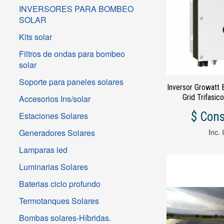
INVERSORES PARA BOMBEO
SOLAR
Kits solar
Filtros de ondas para bombeo
solar
Soporte para paneles solares
Inversor Growatt B
Grid Trifasic
Accesorios Ins/solar
disponibles des
$ Cons
Estaciones Solares
150k
Generadores Solares
Inc. 
Lamparas led
Luminarias Solares
Baterias ciclo profundo
Termotanques Solares
Bombas solares-Híbridas.