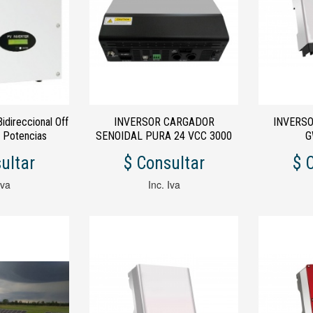
idireccional Off
INVERSOR CARGADOR
INVERS
o Potencias
SENOIDAL PURA 24 VCC 3000
G
de 30kVA hasta
WATT
ultar
$ Consultar
$ 
VA.
Iva
Inc. Iva