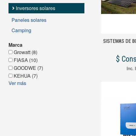
Inversores solares
Paneles solares
Camping
SISTEMAS DE 
Marca
Growatt (8)
$ Cons
FIASA (10)
GOODWE (7)
Inc. 
KEHUA (7)
Ver más