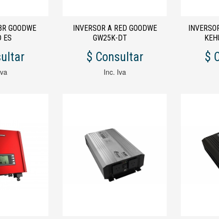
IBR GOODWE
INVERSOR A RED GOODWE
INVERSOR
8D ES
GW25K-DT
KEH
ultar
$ Consultar
$ 
Iva
Inc. Iva