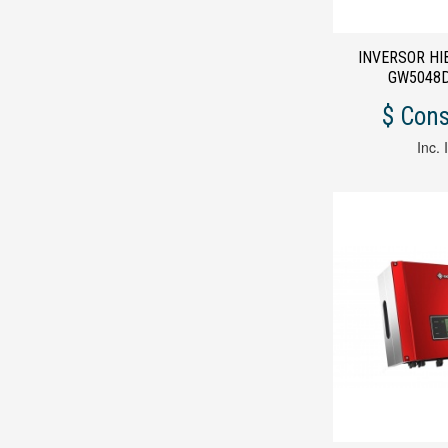
INVERSOR H
GW504
$ Cons
Inc. 