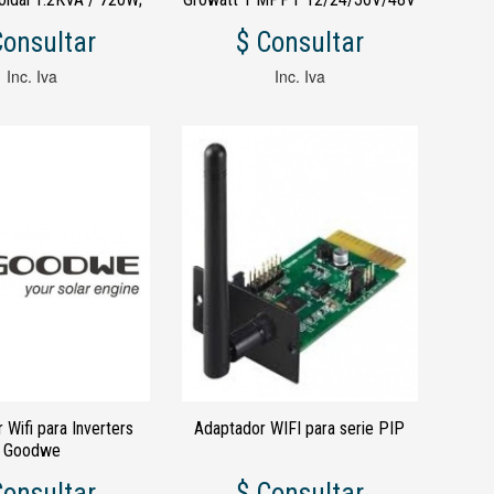
V; PWM 50A; AC
auto work Voc:18-150Vdc
Consultar
$ Consultar
Inc. Iva
Inc. Iva
 Wifi para Inverters
Adaptador WIFI para serie PIP
Goodwe
Consultar
$ Consultar